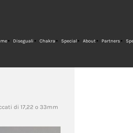
ame
Diseguali
Chakra
Special
About
Partners
Spe
Us
& Co.
accati di 17,22 o 33mm