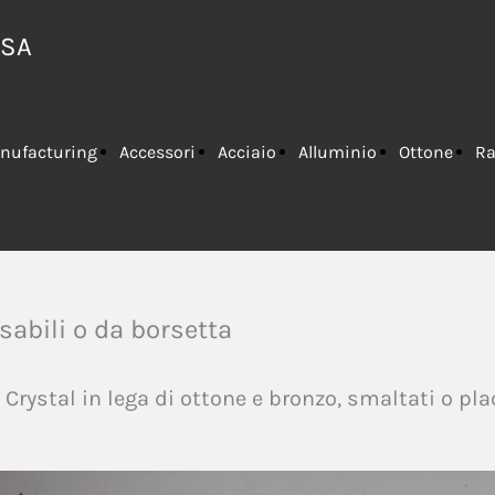
ESA
nufacturing
Accessori
Acciaio
Alluminio
Ottone
R
sabili o da borsetta
 Crystal in lega di ottone e bronzo, smaltati o pl